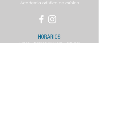
HORARIOS
Lunes - Viernes: 2:30 pm - 7:45 pm
Sábados: 10:00 am - 3: pm
SUCURSAL CONTRY
Av. Alfonso Reyes no. 228, entre
Revolución y Garza Sada,
Monterrey, Nuevo León, México.
info@aardem.com
Tel:
813 057 0757
Whats app: 813 057
0
757
SUCURSAL CUMBRES
Av. Paseo de los Leones 2864,
Cumbres 4º. Sector Secc B, 64619
Monterrey, N.L. Plaza Buganvilia
info@aardem.com