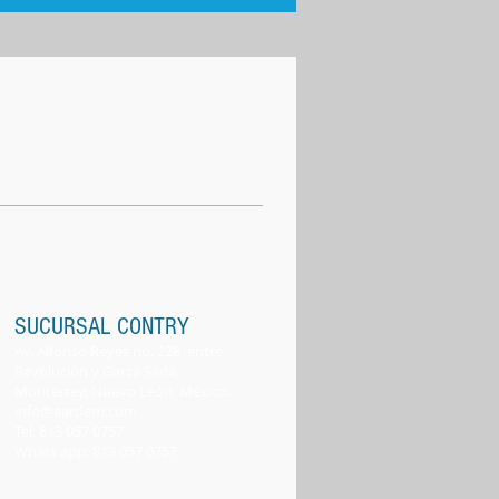
SUCURSAL CONTRY
Av. Alfonso Reyes no. 228, entre
Revolución y Garza Sada,
Monterrey, Nuevo León, México.
info@aardem.com
Tel: 813 057 0757
Whats app: 813 057
0
757