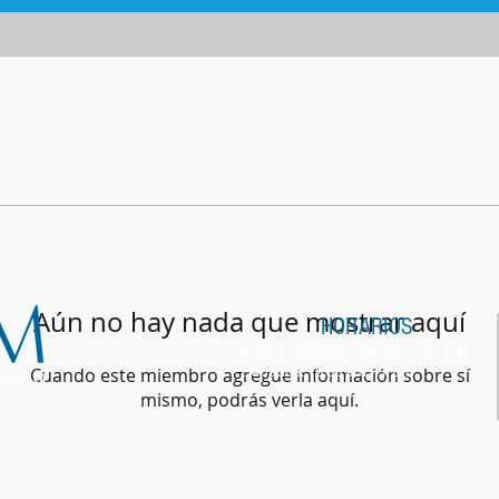
Aún no hay nada que mostrar aquí
HORARIOS
Lunes - Viernes: 2:30 pm - 7:45 pm
Sábados: 10:00 am - 3: pm
Cuando este miembro agregue información sobre sí
mismo, podrás verla aquí.