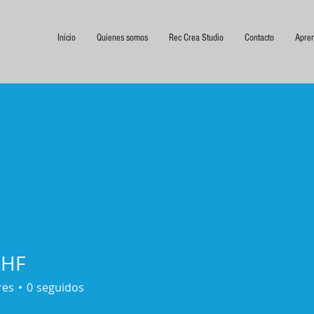
Inicio
Quienes somos
Rec Crea Studio
Contacto
Apre
 HF
res
0
seguidos