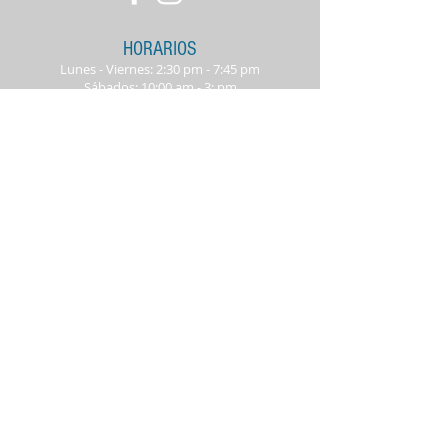
HORARIOS
Lunes - Viernes: 2:30 pm - 7:45 pm
Sábados: 10:00 am - 3: pm
SUCURSAL CONTRY
Av. Alfonso Reyes no. 228, entre
Revolución y Garza Sada,
Monterrey, Nuevo León, México.
info@aardem.com
Tel:
813 057 0757
Whats app: 813 057
0
757
SUCURSAL CUMBRES
Av. Paseo de los Leones 2864,
Cumbres 4º. Sector Secc B, 64619
Monterrey, N.L. Plaza Buganvilia
info@aardem.com
Tel:
81 4010 8000
Whats app: 81 4010 8000