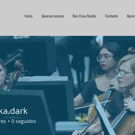
Inicio
Quienes somos
Rec Crea Studio
Contacto
Apre
ka.dark
res
0
seguidos
ardem
Crear un álbum
Entrevista
Binaria simple