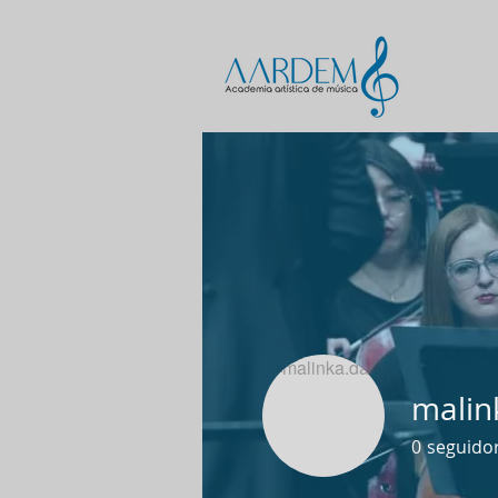
malin
0
seguido
Maestro A