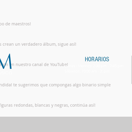
po de maestros!
os crean un verdadero álbum, sigue así!
HORARIOS
staron en nuestro canal de YouTube!
Lunes - Viernes: 2:30 pm - 7:45 pm
Sábados: 10:00 am - 3: pm
ndida! te sugerimos que compongas algo binario simple
figuras redondas, blancas y negras, continúa así!