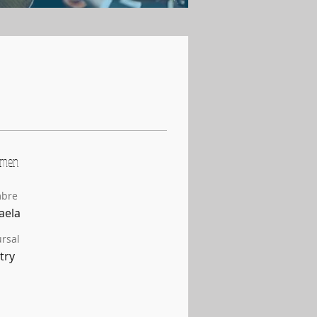
umen
bre
aela
rsal
try