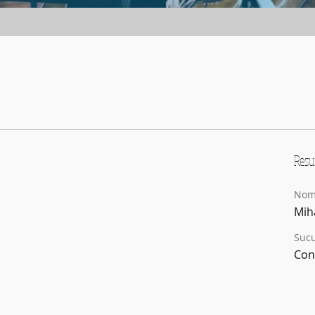
ICO
+
4
Res
Nom
Mih
Sucu
Con