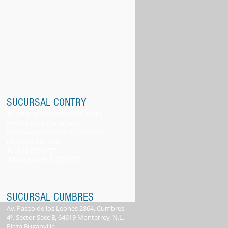
SUCURSAL CONTRY
Av. Alfonso Reyes no. 228, entre
Revolución y Garza Sada,
Monterrey, Nuevo León, México.
info@aardem.com
Tel: 813 057 0757
Whats app: 813 057
0
757
SUCURSAL CUMBRES
Av. Paseo de los Leones 2864, Cumbres
4º. Sector Secc B, 64619 Monterrey, N.L.
Plaza Buganvilia