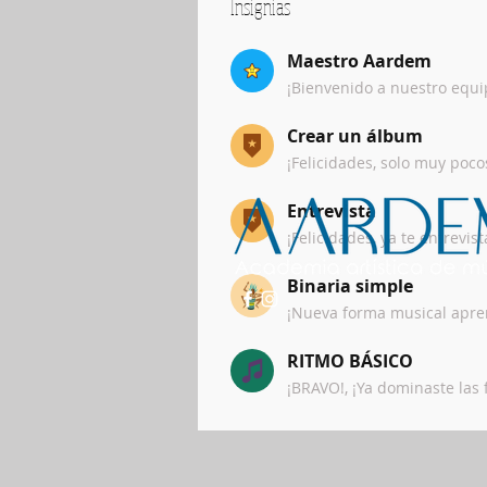
Insignias
Maestro Aardem
¡Bienvenido a nuestro equi
Crear un álbum
¡Felicidades, solo muy poc
Entrevista
¡Felicidades, ya te entrevi
Binaria simple
¡Nueva forma musical apre
RITMO BÁSICO
¡BRAVO!, ¡Ya dominaste las 