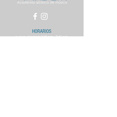
HORARIOS
Lunes - Viernes: 2:30 pm - 7:45 pm
Sábados: 10:00 am - 3: pm
SUCURSAL CONTRY
Av. Alfonso Reyes no. 228, entre
Revolución y Garza Sada,
Monterrey, Nuevo León, México.
info@aardem.com
Tel:
813 057 0757
Whats app: 813 057
0
757
SUCURSAL CUMBRES
Av. Paseo de los Leones 2864,
Cumbres 4º. Sector Secc B, 64619
Monterrey, N.L. Plaza Buganvilia
info@aardem.com