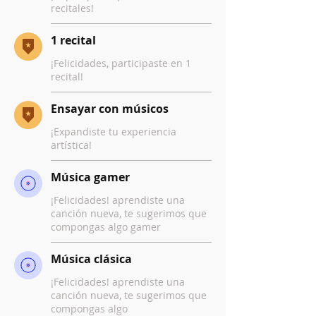
recitales!
1 recital
¡Felicidades, participaste en 1
recital!
Ensayar con músicos
¡Expandiste tu experiencia
artística!
Música gamer
¡Felicidades! aprendiste una
canción nueva, te sugerimos que
compongas algo gamer
Música clásica
¡Felicidades! aprendiste una
canción nueva, te sugerimos que
compongas algo