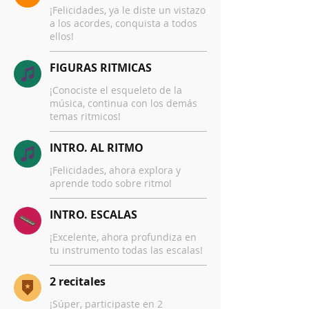
¡Felicidades, ya le diste un vistazo
a los acordes, conquista a todos
ellos!
FIGURAS RITMICAS
¡Conociste el esqueleto de la
música, continua con los demás
temas ritmicos!
INTRO. AL RITMO
¡Felicidades, ahora explora y
aprende todo sobre ritmo!
INTRO. ESCALAS
¡Excelente, ahora profundiza en
tu instrumento todas las escalas!
2 recitales
¡Súper, participaste en 2