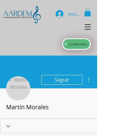
Iniciar sesión
¡Contáctanos!
Más acciones
Seguir
Martín Morales