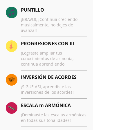
PUNTILLO
¡BRAVO!, ¡Continúa creciendo
musicalmente, no dejes de
avanzar!
PROGRESIONES CON III
¡Lograste ampliar tus
conocimientos de armonía,
continua aprendiendo!
INVERSIÓN DE ACORDES
¡SIGUE ASI, aprendiste las
inversiones de los acordes!
ESCALA m ARMÓNICA
¡Dominaste las escalas armónicas
en todas sus tonalidades!