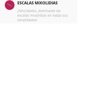
ESCALAS MIXOLIDIAS
¡Felicidades, dominaste las
escalas mixolidias en todas sus
tonalidades!
Resumen
Nombre
Mihaela
Materia que cursa
Maestra
Sucursal
Contry