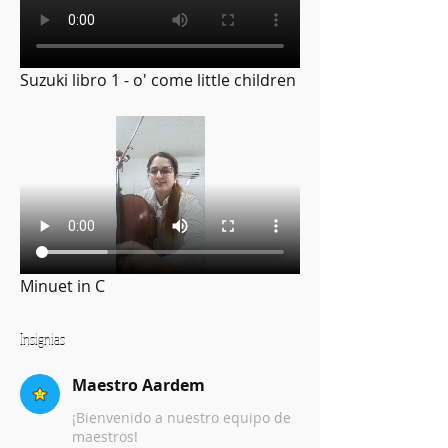
Suzuki libro 1 - o' come little children
Minuet in C
Insignias
Maestro Aardem
¡Bienvenido a nuestro equipo de
maestros!