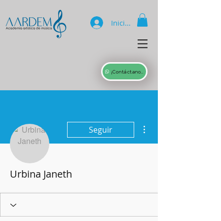
Iniciar sesión
¡Contáctanos!
Más acciones
Seguir
Urbina Janeth