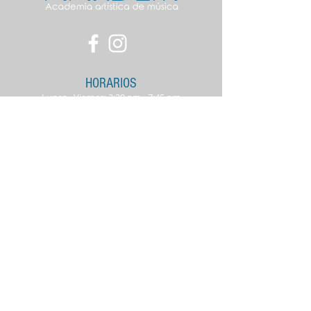
HORARIOS
Lunes - Viernes: 2:30 pm - 7:45 pm
Sábados: 10:00 am - 3: pm
SUCURSAL CONTRY
Av. Alfonso Reyes no. 228, entre
Revolución y Garza Sada,
Monterrey, Nuevo León, México.
info@aardem.com
Tel:
813 057 0757
Whats app: 813 057
0
757
SUCURSAL CUMBRES
Av. Paseo de los Leones 2864,
Cumbres 4º. Sector Secc B, 64619
Monterrey, N.L. Plaza Buganvilia
info@aardem.com